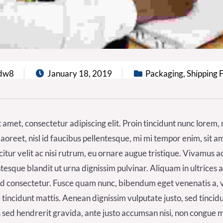
dw8
January 18, 2019
Packaging
,
Shipping 
 amet, consectetur adipiscing elit. Proin tincidunt nunc lorem,
 laoreet, nisl id faucibus pellentesque, mi mi tempor enim, sit a
icitur velit ac nisi rutrum, eu ornare augue tristique. Vivamus 
entesque blandit ut urna dignissim pulvinar. Aliquam in ultrices
 consectetur. Fusce quam nunc, bibendum eget venenatis a, vol
 tincidunt mattis. Aenean dignissim vulputate justo, sed tincidu
s sed hendrerit gravida, ante justo accumsan nisi, non congue m