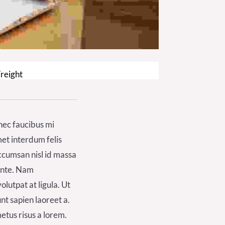
Freight
 nec faucibus mi
met interdum felis
accumsan nisl id massa
 ante. Nam
utpat at ligula. Ut
nt sapien laoreet a.
etus risus a lorem.