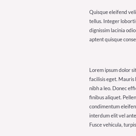
Quisque eleifend veli
tellus. Integer lobor
dignissim lacinia odi
aptent quisque consec
Lorem ipsum dolor sit
facilisis eget. Mauris
nibh a leo. Donec eff
finibus aliquet. Pell
condimentum eleifend
interdum elit vel ante
Fusce vehicula, turpi