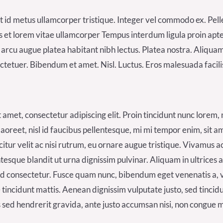
t id metus ullamcorper tristique. Integer vel commodo ex. Pell
tis et lorem vitae ullamcorper Tempus interdum ligula proin apt
o arcu augue platea habitant nibh lectus. Platea nostra. Aliquam
tetuer. Bibendum et amet. Nisl. Luctus. Eros malesuada facili
 amet, consectetur adipiscing elit. Proin tincidunt nunc lorem,
 laoreet, nisl id faucibus pellentesque, mi mi tempor enim, sit a
icitur velit ac nisi rutrum, eu ornare augue tristique. Vivamus 
entesque blandit ut urna dignissim pulvinar. Aliquam in ultrices
 consectetur. Fusce quam nunc, bibendum eget venenatis a, vol
 tincidunt mattis. Aenean dignissim vulputate justo, sed tincidu
s sed hendrerit gravida, ante justo accumsan nisi, non congue m