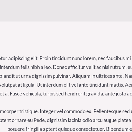
r adipiscing elit. Proin tincidunt nunc lorem, nec faucibus mi fa
interdum felis nibh a leo. Donec efficitur velit ac nisi rutrum
e blandit ut urna dignissim pulvinar. Aliquam in ultrices ante
utpat at ligula. Ut interdum elit vel ante tincidunt mattis. Ae
et a. Fusce vehicula, turpis sed hendrerit gravida, ante justo a
amcorper tristique. Integer vel commodo ex. Pellentesque sed ult
tent ornare eu Pede, dignissim lacinia odio arcu augue platea 
posuere fringilla aptent quisque consectetuer. Bibendum et