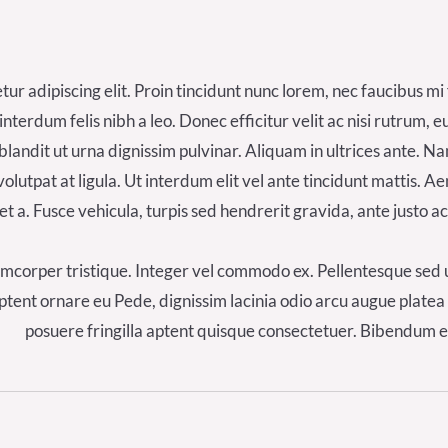
r adipiscing elit. Proin tincidunt nunc lorem, nec faucibus mi fa
interdum felis nibh a leo. Donec efficitur velit ac nisi rutrum
e blandit ut urna dignissim pulvinar. Aliquam in ultrices ante
utpat at ligula. Ut interdum elit vel ante tincidunt mattis. Ae
et a. Fusce vehicula, turpis sed hendrerit gravida, ante justo a
amcorper tristique. Integer vel commodo ex. Pellentesque sed ult
tent ornare eu Pede, dignissim lacinia odio arcu augue platea 
posuere fringilla aptent quisque consectetuer. Bibendum et